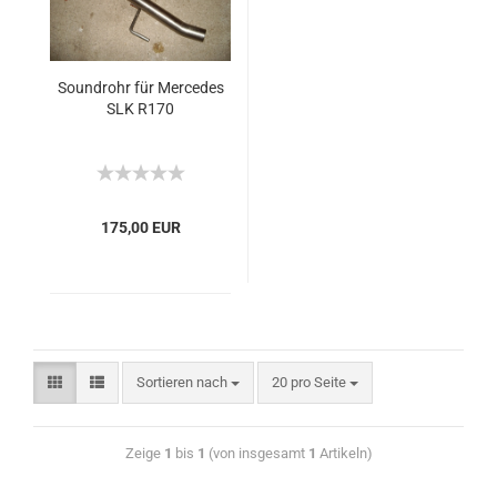
Soundrohr für Mercedes
SLK R170
175,00 EUR
Sortieren nach
20 pro Seite
Zeige
1
bis
1
(von insgesamt
1
Artikeln)