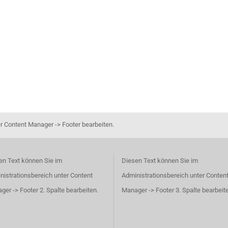
r Content Manager -> Footer bearbeiten.
en Text können Sie im
Diesen Text können Sie im
nistrationsbereich unter Content
Administrationsbereich unter Conten
er -> Footer 2. Spalte bearbeiten.
Manager -> Footer 3. Spalte bearbeit