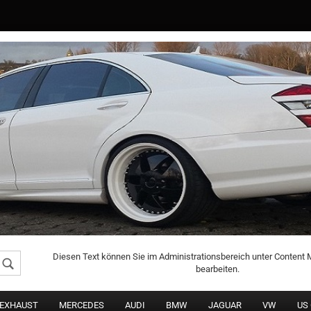
Konto erstellen
Passwort vergessen
Diesen Text können Sie im Administrationsbereich unter Content
bearbeiten.
DEXHAUST
MERCEDES
AUDI
BMW
JAGUAR
VW
US