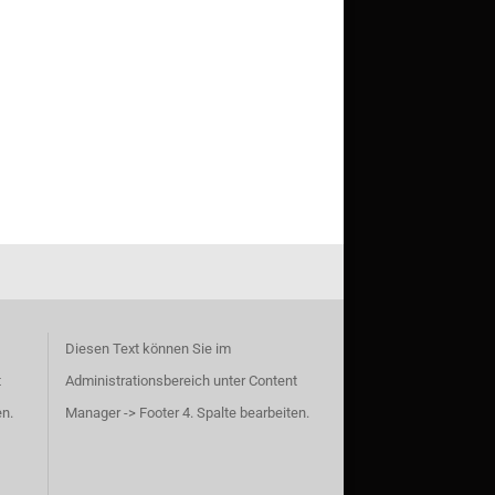
Diesen Text können Sie im
t
Administrationsbereich unter Content
en.
Manager -> Footer 4. Spalte bearbeiten.