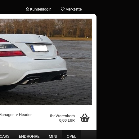
Kundenlogin
Merkzettel
?
 Manager -> Header
Ihr Warenkorb
0,00 EUR
 CARS
ENDROHRE
MINI
OPEL