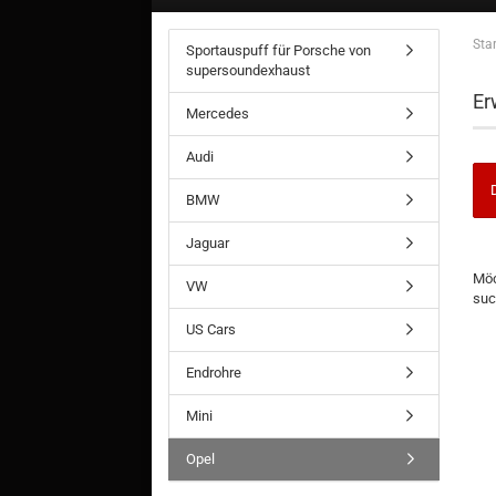
Star
Sportauspuff für Porsche von
supersoundexhaust
Er
Mercedes
Audi
BMW
Jaguar
Möc
VW
suc
US Cars
Endrohre
Mini
Opel