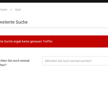
»
tseite
Opel
weiterte Suche
Die Suche ergab keine genauen Treffer.
hten Sie noch einmal
hen?