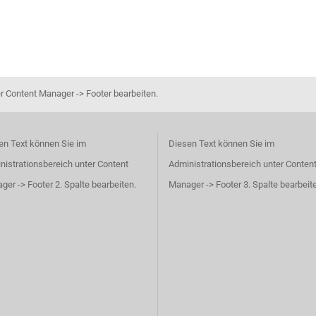
r Content Manager -> Footer bearbeiten.
en Text können Sie im
Diesen Text können Sie im
nistrationsbereich unter Content
Administrationsbereich unter Conten
er -> Footer 2. Spalte bearbeiten.
Manager -> Footer 3. Spalte bearbeit