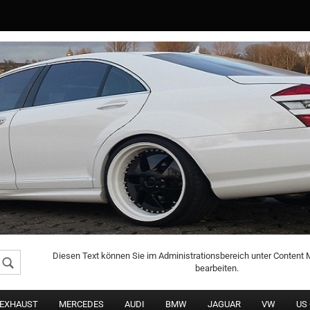
Konto erstellen
Passwort vergessen
Diesen Text können Sie im Administrationsbereich unter Content
bearbeiten.
DEXHAUST
MERCEDES
AUDI
BMW
JAGUAR
VW
US