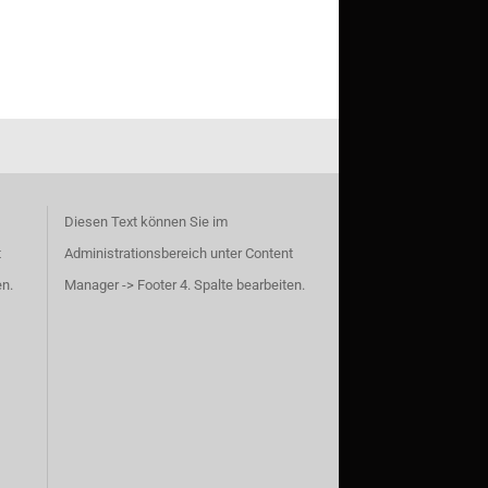
Diesen Text können Sie im
t
Administrationsbereich unter Content
en.
Manager -> Footer 4. Spalte bearbeiten.