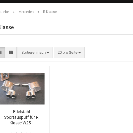
»
»
tseite
Mercedes
R Klasse
Klasse
Sortieren nach
20 pro Seite
Edelstahl
Sportauspuff für R
Klasse W251