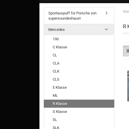
Star
Sportauspuff für Porsche von
supersoundexhaust
R 
Mercedes
190
C Klasse
CL
CLA
CLK
CLS
E Klasse
ML
R Klasse
S Klasse
SL
SLK