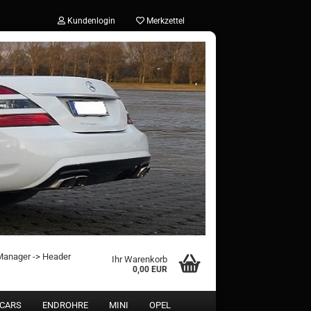
Kundenlogin
Merkzettel
?
 Manager -> Header
Ihr Warenkorb
0,00 EUR
 CARS
ENDROHRE
MINI
OPEL