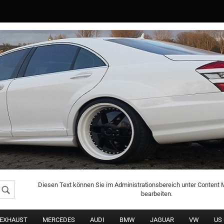
Konto erstellen
Passwort vergessen
Diesen Text können Sie im Administrationsbereich unter Content
bearbeiten.
DEXHAUST
MERCEDES
AUDI
BMW
JAGUAR
VW
US