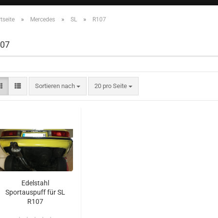
»
»
»
tseite
Mercedes
SL
R107
07
Sortieren nach
20 pro Seite
Edelstahl
Sportauspuff für SL
R107