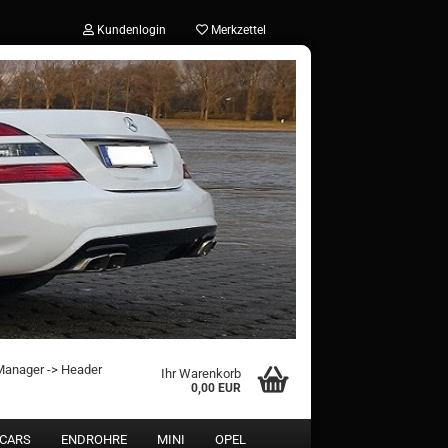
Kundenlogin
Merkzettel
?
 Manager -> Header
Ihr Warenkorb
0,00 EUR
 CARS
ENDROHRE
MINI
OPEL