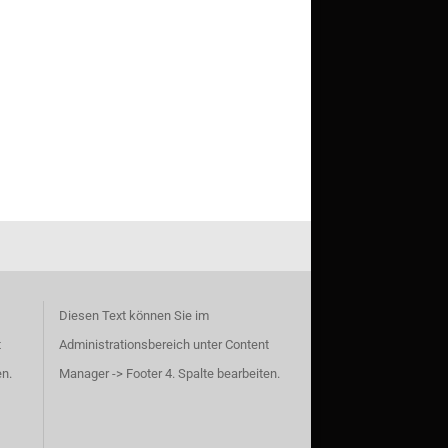
Diesen Text können Sie im
t
Administrationsbereich unter Content
en.
Manager -> Footer 4. Spalte bearbeiten.