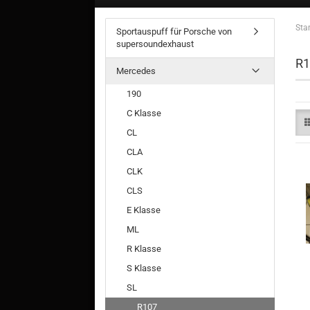
Star
Sportauspuff für Porsche von
supersoundexhaust
R1
Mercedes
190
C Klasse
CL
CLA
CLK
CLS
E Klasse
ML
R Klasse
S Klasse
SL
R107