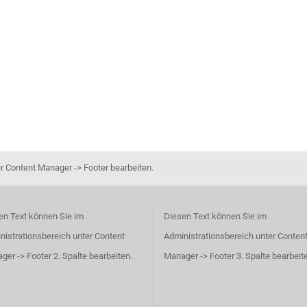
r Content Manager -> Footer bearbeiten.
en Text können Sie im
Diesen Text können Sie im
nistrationsbereich unter Content
Administrationsbereich unter Conten
er -> Footer 2. Spalte bearbeiten.
Manager -> Footer 3. Spalte bearbeit